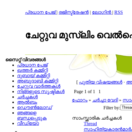
പ്രധാന പേജ്
|
രജിസ്ട്രേഷന്‍
|
ലോഗിന്‍
|
RSS
ചേറ്റുവ മുസ്‌ലിം വെല്‍ഫെ
സൈറ്റ് വിവരങ്ങള്‍
പ്രധാന പേജ്
ഖത്തര്‍ കമ്മിറ്റി
ദുബായ് കമ്മിറ്റി
അബുദാബി കമ്മിറ്റി
[
പുതിയ വിഷയങ്ങള്‍
·
അം
ചേറ്റുവ വാര്‍ത്തകള്‍
നിങ്ങളുടെ സൃഷ്ടികള്‍
Page
1
of
1
1
ചര്‍ച്ചകള്‍
ഫോറം
»
ചര്‍ച്ചാ വേദി
»
സാംസ
ആല്‍ബം
ഡൌണ്‍ലോഡ്
Filter by:
ഞങ്ങളെ
ബന്ധപ്പെടുക
സാംസ്ക്കാരിക ചര്‍ച്ചകള്‍
വീഡിയോ
Thread
സാഹിത്യകാരന്‍മാര്‍ക്