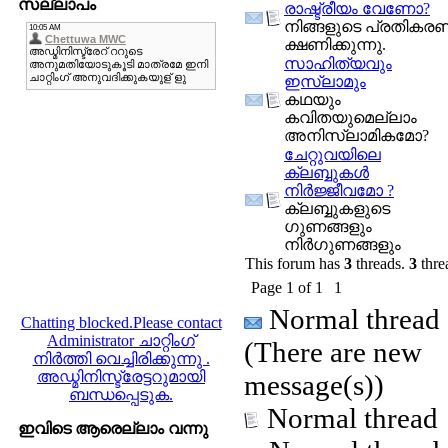
സല്ലാപം
രാഷ്ട്രീയം വേണോ?
നിങ്ങളുടെ പ്രതികര
ക്ഷണിക്കുന്നു.
സാഹിത്യവും
ഇസ്‌ലാമും
കഥയും
കവിതയുമെല്ലാം
അനിസ്ലാമികമോ?
ചേറ്റുവയിലെ
ക്ലബ്ബുകള്‍
നിര്‍ജ്ജീവമോ ?
ക്ലബ്ബുകളുടെ
ഗുണങ്ങളും
നിര്‍ഗുണങ്ങളും
This forum has
3
threads.
3
thre
Page
1
of
1
1
Normal thread
Chatting blocked.Please contact
Administrator ചാറ്റിംഗ്
(There are new
നിർത്തി വെച്ചിരിക്കുന്നു .
അഡ്മിനിസ്ട്രേട്ടറുമായി
message(s))
ബന്ധപ്പെടുക.
Normal thread
ഇവിടെ ആരെല്ലാം വന്നു